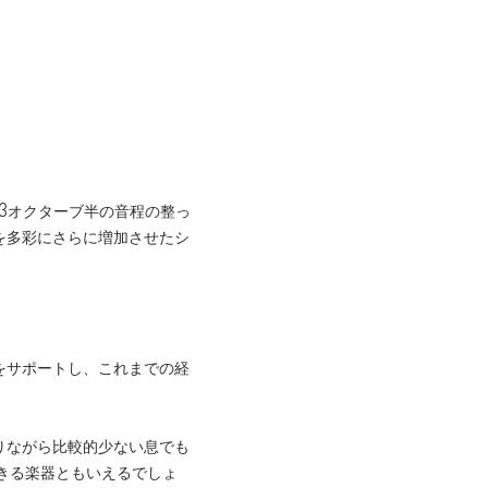
3オクターブ半の音程の整っ
を多彩にさらに増加させたシ
。
をサポートし、これまでの経
りながら比較的少ない息でも
できる楽器ともいえるでしょ