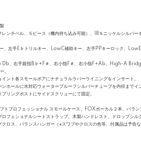
製
フレンチベル、５ピース（機内持ち込み可能）、18％ニッケルシルバー
Eキー、左手E♭トリルキー、LowC補助キー、左手PPキーロック、Lo
Db、右手親指B♭+F＃、右小指F＃、右小指F+Ab、High-A Brid
ラー。
ョイント各スモールボアにナチュラルラバーライニングをインサート。
ーンホールに水対応ウォータープルーフシルバーチューブを内径までイ
スプリングポストにサイドスクリューにて固定。
ソフトプロフェッショナル スモールケース、FOXボーカル２本、バラ
プロフェショナルシートストラップ、木製ハンドレスト、ドロップシル
グクロス、バランスハンガー（※スワブやクロスの色等、付属品は予告