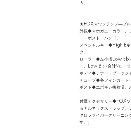
う。
★FOXマウンテンメ―プル
外観◆マホガニーカラー、
ー・ポスト・バンド。
スペシャルキー◆High 
ク。
ローラー◆左小指Low Eb＋
ー、Low B♭/合計9ロー
ボディ◆テナー・ブーツジ
チューブ◆各フィンガート
ポスト◆エポキシ接着済、
付属アクセサリー◆FOX
ョナルネックストラップ、
クロファイバークリーニン
す。）