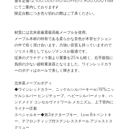
通常定価\2,100,000→10%OFFの\1,900,000＋tax
にてご案内しております♪
限定台数につき売り切れの際はご了承ください。
材質には北米産厳選最高級メープルを使用。
メープル木材の特有である柔らかな音色が木管セクション
の中で良く溶け合います。力強い音質も持っていますので
ソリスト用としてもレゾナンスが最適です。
従来のグラナディラ製より重量を25％も軽く、右手親指に
負担の少ない超軽量楽器となりました。ワインレッドカラ
ーのボディはホールで美しく輝きます。
北米産メープルボディ
◆ワインレッドカラー、ニッケルシルバーキーw/18%ニッ
ケルシルバー ヒンジチューブ、ヘビーシルバーメッキ、ハ
ンドメイド コンセルヴァトワール メカニズム、上下管内に
ライナー圧着
スペシャルキー◆第3オクターブキー、Low B♭ベントキ
ー、テフロンティップ付ステンレススチール アジャストス
クリュー