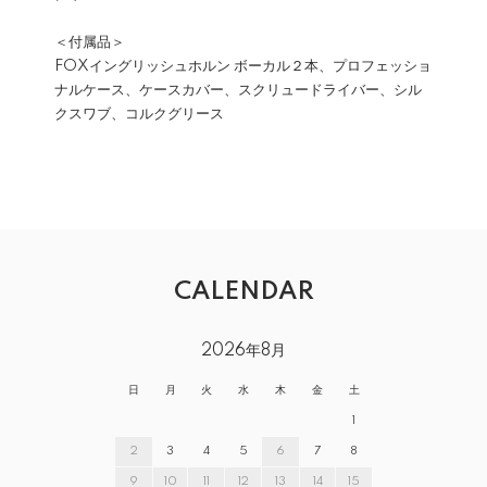
＜付属品＞
FOXイングリッシュホルン ボーカル２本、プロフェッショ
ナルケース、ケースカバー、スクリュードライバー、シル
クスワブ、コルクグリース
CALENDAR
2026年8月
日
月
火
水
木
金
土
1
2
3
4
5
6
7
8
9
10
11
12
13
14
15