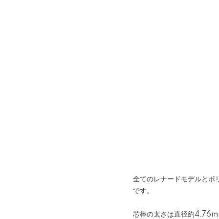
全てのレナードモデルとポリ
です。
芯棒の太さは直径約4.76