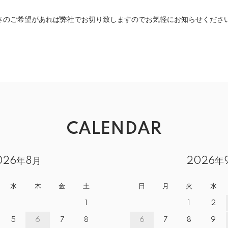
さのご希望があれば弊社でお切り致しますのでお気軽にお知らせくださ
CALENDAR
026年8月
2026年
水
木
金
土
日
月
火
水
1
1
2
5
6
7
8
6
7
8
9