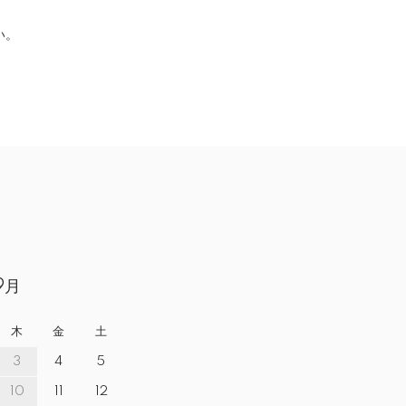
い。
9月
木
金
土
3
4
5
10
11
12