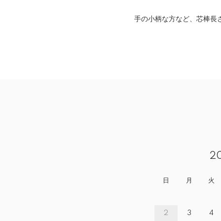
手の小柄な方など、芯棒長
2
日
月
火
2
3
4