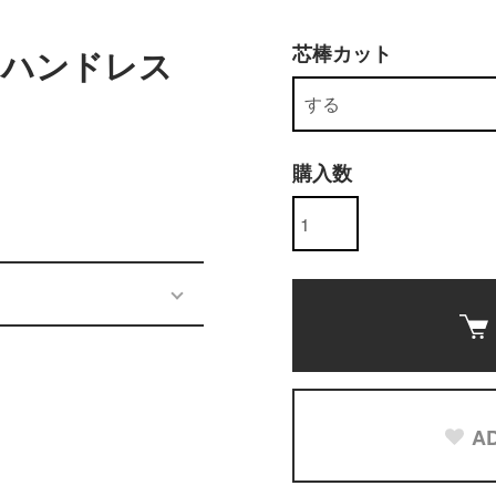
芯棒カット
 ハンドレス
購入数
AD