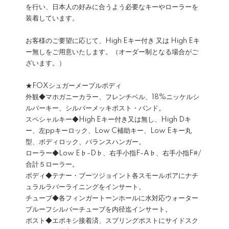
を行い、日本人の好みに合うよう必要なキーやローラーを
装着しています。
お客様のご要望に応じて、High Eキー付き 又は High Eキ
ー無しをご用意いたします。（オーダー制となる場合がご
ざいます。）
★FOXシュガーメープルボディ
外観◆マホガニーカラー、フレンチベル、18%ニッケルシ
ルバーキー、シルバーメッキポスト・バンド。
スペシャルキー◆High Eキー付き又は無し、High Dキ
ー、左ppキーロック、Low C補助キー、Low Eキー丸
型、ボディロック、バランスハンガー。
ローラー◆Low E♭-D♭、右手小指F-A♭、右手小指F#/
合計５ローラー。
ボディ◆テナー・ブーツジョイント各スモールボアにナチ
ュラルラバーライニングをインサート。
チューブ◆各フィンガートーンホールに水対応ウォーター
プルーフシルバーチューブを内径迄インサート。
ポスト◆エポキシ接着済、スプリングポストにサイドスク