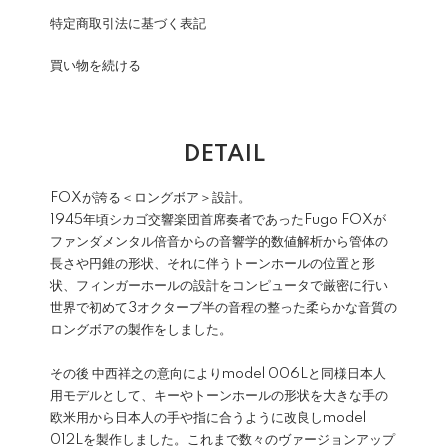
特定商取引法に基づく表記
買い物を続ける
DETAIL
FOXが誇る＜ロングボア＞設計。
1945年頃シカゴ交響楽団首席奏者であったFugo FOXが
ファンダメンタル倍音からの音響学的数値解析から管体の
長さや円錐の形状、それに伴うトーンホールの位置と形
状、フィンガーホールの設計をコンピュータで厳密に行い
世界で初めて3オクターブ半の音程の整った柔らかな音質の
ロングボアの製作をしました。
その後 中西祥之の意向によりmodel 006Lと同様日本人
用モデルとして、キーやトーンホールの形状を大きな手の
欧米用から日本人の手や指に合うように改良しmodel
012Lを製作しました。これまで数々のヴァージョンアップ