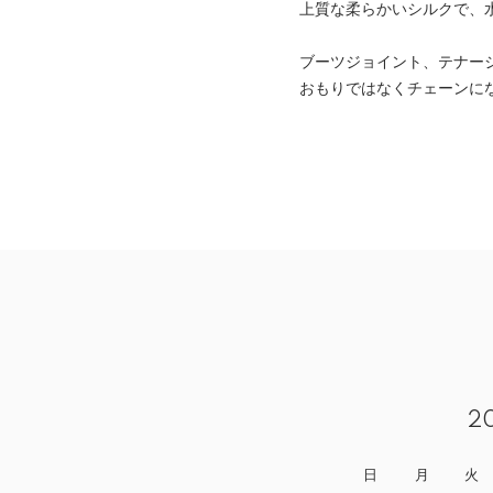
上質な柔らかいシルクで、
ブーツジョイント、テナー
おもりではなくチェーンに
2
日
月
火