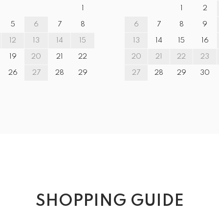
1
1
2
5
6
7
8
6
7
8
9
12
13
14
15
13
14
15
16
19
20
21
22
20
21
22
23
26
27
28
29
27
28
29
30
SHOPPING GUIDE