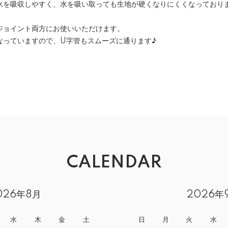
水を吸収しやすく、水を吸い取っても生地が硬くなりにくくなっており
ジョイント両方にお使いいただけます。
なっていますので、U字管もスムーズに通ります♪
CALENDAR
026年8月
2026年
水
木
金
土
日
月
火
水