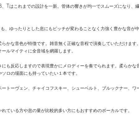
、B、Tはこれまでの設計を一新。管体の響きが均一でスムーズになり、
ても、ゆったりとした息にもピッチが変わることなく力強く豊かな音が
柔らかな音色が特徴です。雑音無く正確な音程で演奏していただけます。
オールマイティに全音域を網羅します。
きにも反応しますので表現豊かにメロディーを奏でられます。柔らかな
やソロの場面にも持っていたい１本です。
ベートーヴェン、チャイコフスキー、シューベルト、ブルックナー、ワ
かれている方や息の量が比較的多い方にもおすすめのボーカルです。