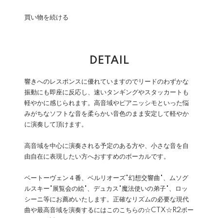
買い物を続ける
DETAIL
響きへのレスポンスに優れていますのでリードのわずかな
振動にも即座に反応し、速いタンギングやスタッカートも
軽やかに感じられます。高音域やピアニッシモといった悩
みがちなソフトな音を柔らかい音色のまま安定して軽やか
に演奏して頂けます。
高音域を中心に演奏される予定のある方や、小さな音を自
由自在に表現したい方へおすすめのボーカルです。
ベートーヴェン４番、ベルリオーズ"幻想交響曲"、ムソグ
ルスキー"展覧会の絵"、デュカス"魔法使いの弟子"、ロッ
シーニ等にお薦めいたします。正確なリズムの必要な現代
曲や最高音域を演奏するにはこのこちらの☆CTX☆R2ボー