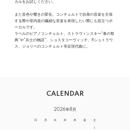
カルをお試しください。
また音色や響きの変化、コンチェルトで自身の音楽を主張
する際や室内楽の繊細な音楽を表現したい際にも役立つボ
ーカルです。
ラベルのピアノコンチェルト、ストラヴィンスキー"春の祭
典"や"兵士の物語"、ショスタコーヴィッチ、Rシュトラウ
ス、ジョリベのコンチェルト等近現代曲に。
CALENDAR
2026年8月
日
月
火
水
木
金
土
1